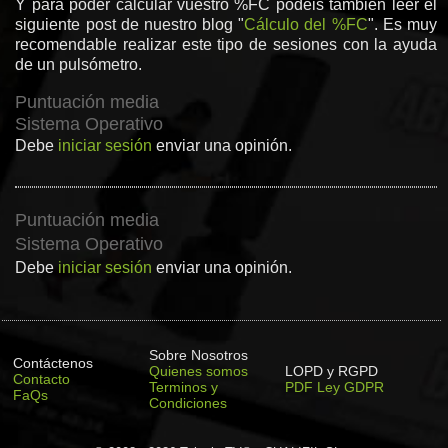
Y para poder calcular vuestro %FC podéis también leer el
siguiente post de nuestro blog "
Cálculo del %FC
". Es muy
recomendable realizar este tipo de sesiones con la ayuda
de un pulsómetro.
Puntuación media
Sistema Operativo
Debe
iniciar sesión
enviar una opinión.
Puntuación media
Sistema Operativo
Debe
iniciar sesión
enviar una opinión.
Sobre Nosotros
Contáctenos
Quienes somos
LOPD y RGPD
Contacto
Terminos y
PDF Ley GDPR
FaQs
Condiciones