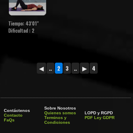
Tiempo: 43'01"
Dificultad : 2
◀
..
2
3
..
▶
4
Sobre Nosotros
Contáctenos
Quienes somos
LOPD y RGPD
Contacto
Terminos y
PDF Ley GDPR
FaQs
Condiciones