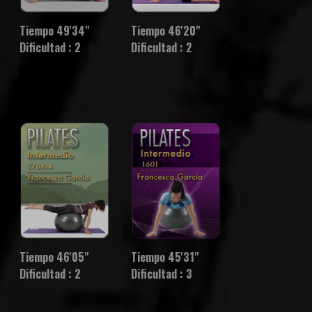
Tiempo 49'34"
Tiempo 46'20"
Dificultad : 2
Dificultad : 2
Tiempo 46'05"
Tiempo 45'31"
Dificultad : 2
Dificultad : 3