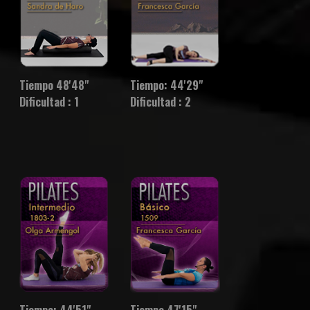
Tiempo 48'48"
Tiempo: 44'29"
Dificultad : 1
Dificultad : 2