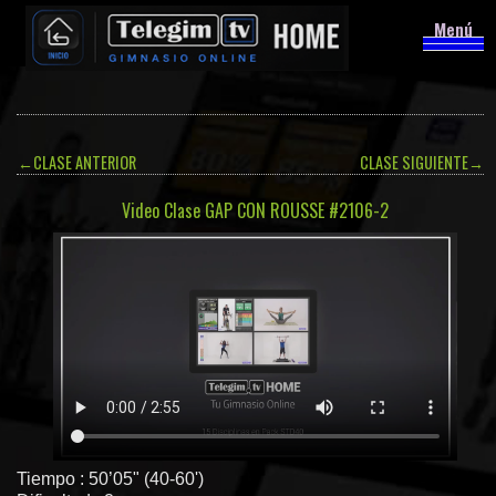
Menú
←
CLASE ANTERIOR
CLASE SIGUIENTE
→
Video Clase GAP CON ROUSSE #2106-2
Tiempo : 50’05" (40-60')