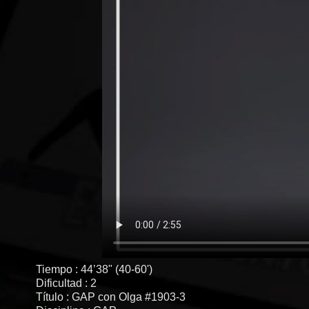
Tiempo : 44’38" (40-60')
Dificultad : 2
Título : GAP con Olga #1903-3