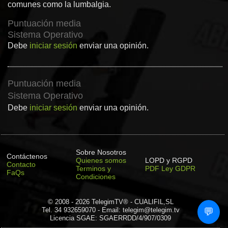
comunes como la lumbalgia.
Puntuación media
Sistema Operativo
Debe
iniciar sesión
enviar una opinión.
Puntuación media
Sistema Operativo
Debe
iniciar sesión
enviar una opinión.
Sobre Nosotros
Contáctenos
Quienes somos
LOPD y RGPD
Contacto
Terminos y
PDF Ley GDPR
FaQs
Condiciones
© 2008 - 2026 TelegimTV® - CUALIFIL,SL
Tel. 34 932659070 - Email: telegim@telegim.tv
💬
Licencia SGAE: SGAERRDD/4/907/0309