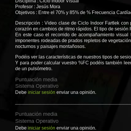
Disciplina : Ciclo Indoor Visual
Profesor : Jesús Mora
Objetivos : Entre el 70% y 85% de % Frecuencia Cardí
Descripción : Video clase de Ciclo Indoor Fartlek con 
corazón en cambios de ritmo rápidos. El tipo de sesió
En este caso el recorrido de acompañamiento visual t
imponentes rodeadas de prados repletos de vegetación.
nocturnos y paisajes montañosos.
Podéis ver las características de nuestros tipos de sesi
Y para poder calcular vuestro %FC podéis también leer 
de un pulsómetro.
Puntuación media
Sistema Operativo
Debe
iniciar sesión
enviar una opinión.
Puntuación media
Sistema Operativo
Debe
iniciar sesión
enviar una opinión.