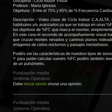
Disciplina : Ciclo Indoor Visual
Profesor : Maria Iglesias
Objetivos : Entre el 75% y 85% de % Frecuencia Cardí
Descripción : Video clase de Ciclo Indoor C.A.ALTA, 
habituales y/o avanzados ya que se trabaja en unas %FC a
los objetivos de %FC que marca el monitor, simplemente 
En este caso el recorrido de acompañamiento visual tra
que cruzan montes nevados y caminos planos rodeados
imágenes de cielos nocturnos y paisajes montañosos.
Podéis ver las características de nuestros tipos de sesi
Y para poder calcular vuestro %FC podéis también leer 
de un pulsómetro.
Puntuación media
Sistema Operativo
Debe
iniciar sesión
enviar una opinión.
Puntuación media
Sistema Operativo