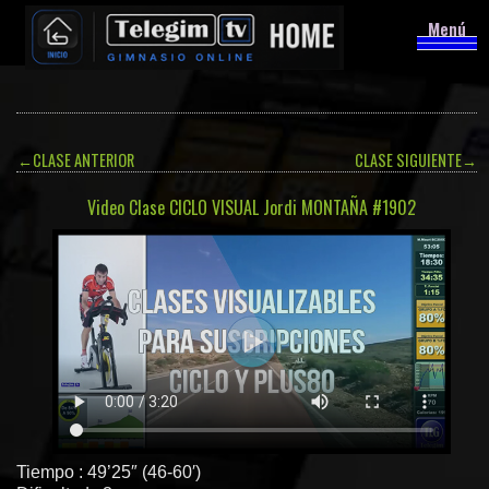
Menú
←
CLASE ANTERIOR
CLASE SIGUIENTE
→
Video Clase CICLO VISUAL Jordi MONTAÑA #1902
Tiempo : 49’25″ (46-60′)