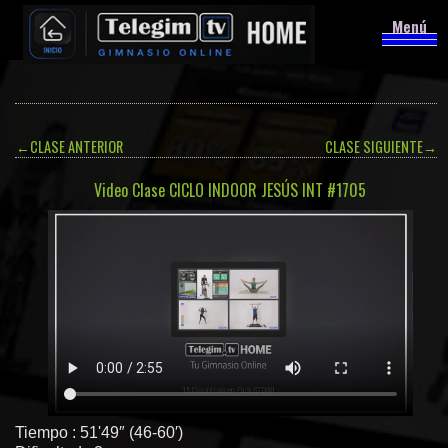
Menú
←
CLASE ANTERIOR
CLASE SIGUIENTE
→
Video Clase CICLO INDOOR JESÚS INT #1705
Tiempo : 51'49″ (46-60′)