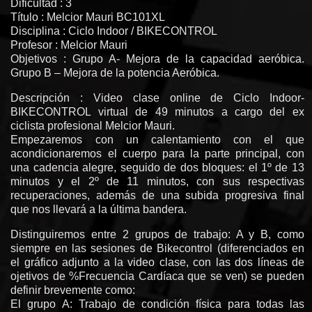
Dificultad : 3
Título : Melcior Mauri BC101XL
Disciplina : Ciclo Indoor / BIKECONTROL
Profesor : Melcior Mauri
Objetivos : Grupo A- Mejora de la capacidad aeróbica.
Grupo B – Mejora de la potencia Aeróbica.
Descripción : Video clase online de Ciclo Indoor-
BIKECONTROL virtual de 49 minutos a cargo del ex
ciclista profesional Melcior Mauri.
Empezaremos con un calentamiento con el que
acondicionaremos el cuerpo para la parte principal, con
una cadencia alegre, seguido de dos bloques: el 1º de 13
minutos y el 2º de 11 minutos, con sus respectivas
recuperaciones, además de una subida progresiva final
que nos llevará a la última bandera.
Distinguiremos entre 2 grupos de trabajo: A y B, como
siempre en las sesiones de Bikecontrol (diferenciados en
el gráfico adjunto a la video clase, con las dos líneas de
ojetivos de %Frecuencia Cardíaca que se ven) se pueden
definir brevemente como:
El grupo A: Trabajo de condición física para todas las