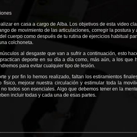
siones
lizar en casa a cargo de Alba. Los objetivos de esta video clase
ngo de movimiento de las articulaciones, corregir la postura y a
del cuerpo como después de tu rutina de ejercicios habitual par
 una colchoneta.
úsculos al desgaste que van a sufrir a continuación, esto hac
e practican deporte en su día a día como, más aún, a los q
ndremos para evitar cualquier tipo de lesión.
e y por fin lo hemos realizado, faltan los estiramientos finale
físico, mejorar nuestra circulación y estimular toda la movil
o no todos son esenciales. Algo que debemos tener en la ment
deben incluir todas y cada una de esas partes.