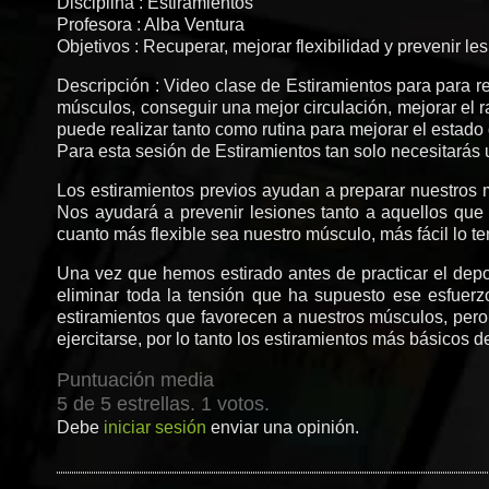
Disciplina : Estiramientos
Profesora : Alba Ventura
Objetivos : Recuperar, mejorar flexibilidad y prevenir le
Descripción : Video clase de Estiramientos para para rea
músculos, conseguir una mejor circulación, mejorar el ra
puede realizar tanto como rutina para mejorar el estado 
Para esta sesión de Estiramientos tan solo necesitarás
Los estiramientos previos ayudan a preparar nuestros m
Nos ayudará a prevenir lesiones tanto a aquellos qu
cuanto más flexible sea nuestro músculo, más fácil lo te
Una vez que hemos estirado antes de practicar el deport
eliminar toda la tensión que ha supuesto ese esfuerzo 
estiramientos que favorecen a nuestros músculos, per
ejercitarse, por lo tanto los estiramientos más básicos 
Puntuación media
5 de 5 estrellas. 1 votos.
Debe
iniciar sesión
enviar una opinión.