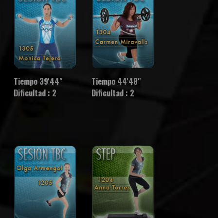
Tiempo 39'44"
Tiempo 44'48"
Dificultad : 2
Dificultad : 2