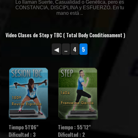
Lo llaman Suerte, Casualidad o Genética, pero es
CONSTANCIA, DISCIPLINA y ESFUERZO. En tu
mano está ..
Video Clases de Step y TBC ( Total Body Conditionament )
◀
..
4
5
Tiempo 51'06"
Tiempo : 55’12"
Dificultad : 3
Dificultad : 2