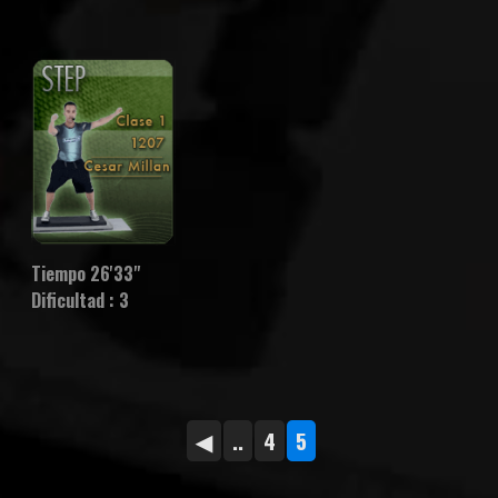
Tiempo 26'33"
Dificultad : 3
◀
..
4
5