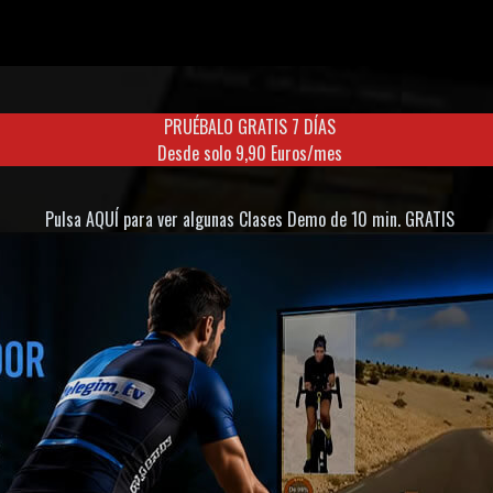
PRUÉBALO GRATIS 7 DÍAS
Desde solo 9,90 Euros/mes
Pulsa AQUÍ para ver algunas Clases Demo de 10 min. GRATIS