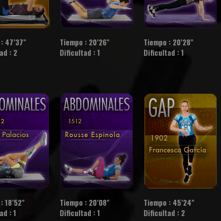
: 47’37"
Tiempo : 20’26"
Tiempo : 20’28"
ad : 2
Dificultad : 1
Dificultad : 1
: 18’52"
Tiempo : 20’08"
Tiempo : 45’24"
ad : 1
Dificultad : 1
Dificultad : 2