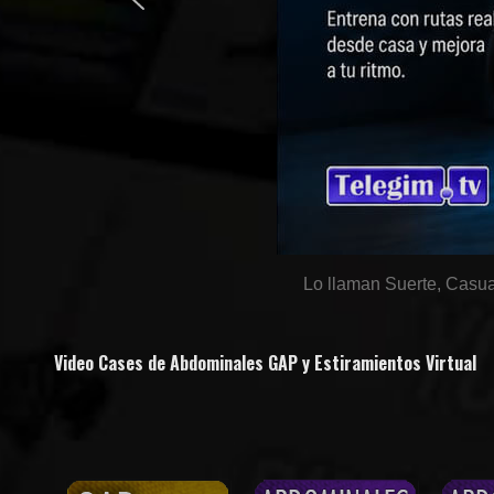
Lo llaman Suerte, Casu
Video Cases de Abdominales GAP y Estiramientos Virtual